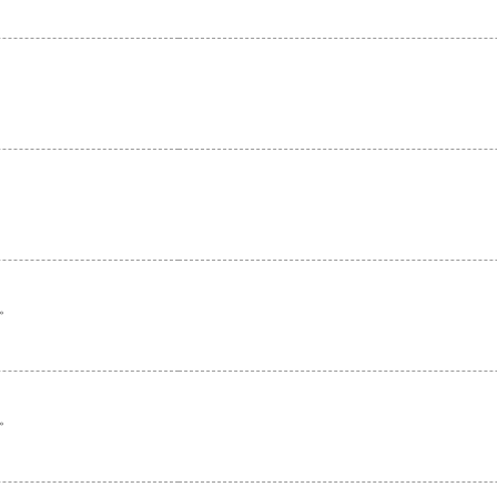
。
。
。