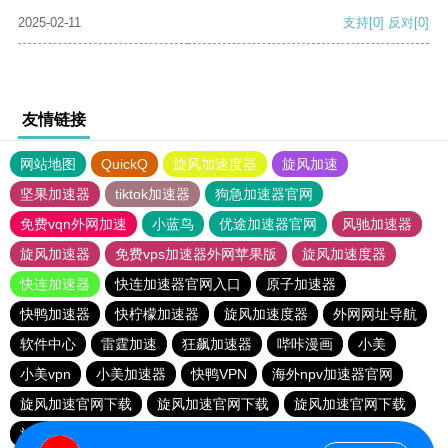
2025-02-11
支持
[0]
反对
[0]
友情链接
网站地图
QuickQ
旋风加速度器
旋风加速
坚果加速器
tiktok加速器
狗急加速器官网
免费vqn外网加速
小蓝鸟
优途加速器官网
风驰加速器
旋风加速器
免费vps加速器外网苹果版
旋风加速度器
快连加速器
快连加速器官网入口
原子加速器
快鸭加速器
快柠檬加速器
旋风加速度器
外网网址导航
软件中心
雷霆加速
狂飙加速器
哔咔漫画
小美
小美vpn
小美加速器
快鸭VPN
海外npv加速器官网
旋风加速官网下载
旋风加速官网下载
旋风加速官网下载
旋风加速官网下载